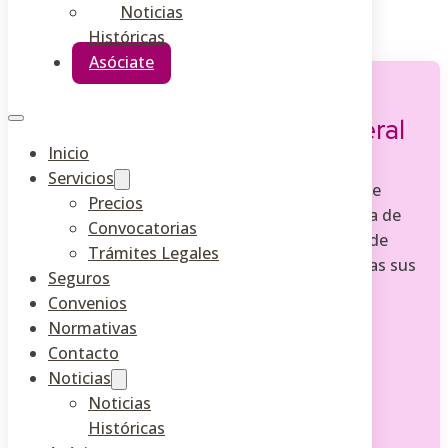
Noticias
Históricas
Asóciate
Responsabilidad Civil General
Inicio
Servicios
La Federación Nacional de Asociaciones de
Precios
Esteticistas tiene suscrita con la compañía de
Convocatorias
seguros Allianz-Ras una poliza de seguro de
Trámites Legales
Responsabilidad Civil General para todos/as sus
Seguros
asociados/as.
Convenios
Normativas
Contacto
Características
Noticias
Noticias
Poliza nº 047094501
Históricas