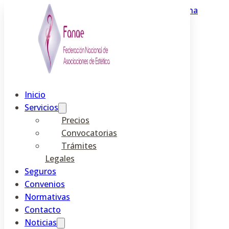
Saltar al contenido principal
Saltar al pie de página
Inicio
Servicios
Precios
Federación Nacional de
Convocatorias
Trámites
Esteticistas de España
Legales
Seguros
seguros
Convenios
Normativas
Contacto
Noticias