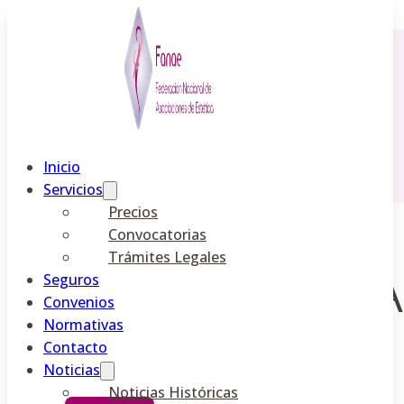
Saltar al contenido principal
Saltar al pie de página
Inicio
Servicios
Precios
Convocatorias
Trámites Legales
Seguros
NUEVO SISTEM
Convenios
EN 2023
Normativas
Contacto
Noticias
Noticias Históricas