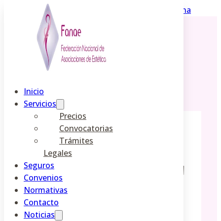
Saltar al contenido principal
Saltar al pie de página
Inicio
Servicios
Precios
Convocatorias
Trámites
Legales
El sector de la imagen
Seguros
personal crea un plan
Convenios
de ayuda para los
Normativas
profesionales
Contacto
afectados por la
Noticias
Dana